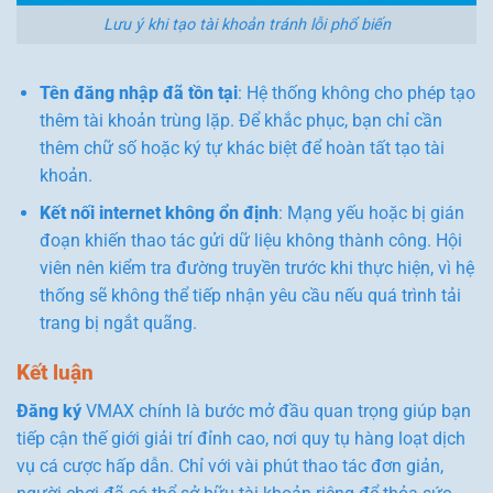
Lưu ý khi tạo tài khoản tránh lỗi phổ biến
Tên đăng nhập đã tồn tại
: Hệ thống không cho phép tạo
thêm tài khoản trùng lặp. Để khắc phục, bạn chỉ cần
thêm chữ số hoặc ký tự khác biệt để hoàn tất tạo tài
khoản.
Kết nối internet không ổn định
: Mạng yếu hoặc bị gián
đoạn khiến thao tác gửi dữ liệu không thành công. Hội
viên nên kiểm tra đường truyền trước khi thực hiện, vì hệ
thống sẽ không thể tiếp nhận yêu cầu nếu quá trình tải
trang bị ngắt quãng.
Kết luận
Đăng ký
VMAX chính là bước mở đầu quan trọng giúp bạn
tiếp cận thế giới giải trí đỉnh cao, nơi quy tụ hàng loạt dịch
vụ cá cược hấp dẫn. Chỉ với vài phút thao tác đơn giản,