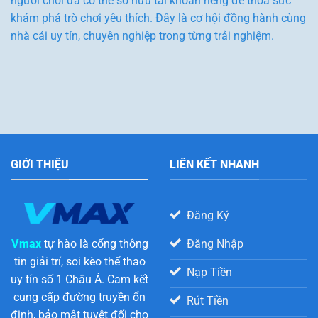
người chơi đã có thể sở hữu tài khoản riêng để thỏa sức
khám phá trò chơi yêu thích. Đây là cơ hội đồng hành cùng
nhà cái uy tín, chuyên nghiệp trong từng trải nghiệm.
GIỚI THIỆU
LIÊN KẾT NHANH
Đăng Ký
Đăng Nhập
Vmax
tự hào là cổng thông
tin giải trí, soi kèo thể thao
Nạp Tiền
uy tín số 1 Châu Á. Cam kết
cung cấp đường truyền ổn
Rút Tiền
định, bảo mật tuyệt đối cho