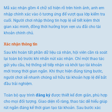
Mã xác nhận gồm 4 chữ số hiện rõ trên hình ảnh, anh em
nhập chính xác vào ô tương ứng để vượt qua lớp kiểm tra
cuối. Người chơi nhập thông tin hợp lệ sẽ tiết kiệm thời
gian xác minh, đồng thời hưởng trọn vẹn ưu đãi cho tài
khoản chính chủ.
Xác nhận thông tin
Sau khi hoàn tất phần dữ liệu cá nhân, hội viên cần rà soát
lại toàn bộ trước khi nhấn nút xác nhận. Chỉ một thao tác
gửi yêu cầu, hệ thống sẽ tiếp nhận và khởi tạo tài khoản
mới trong thời gian ngắn. Khi thực hiện đúng từng bước,
người chơi sẽ nhanh chóng sở hữu tài khoản hợp lệ để bắt
đầu trải nghiệm.
Toàn bộ quy trình
đăng ký
được thiết kế đơn giản, phù hợp
cho mọi đối tượng. Giao diện rõ ràng, thao tác dễ hiểu giúp
rút ngắn đáng kể thời gian tạo tài khoản. Sau bước xác