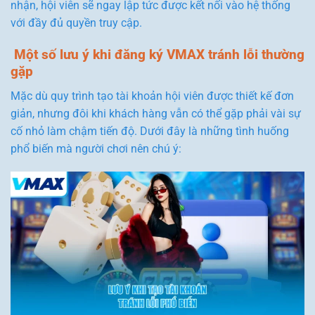
nhận, hội viên sẽ ngay lập tức được kết nối vào hệ thống
với đầy đủ quyền truy cập.
Một số lưu ý khi đăng ký VMAX tránh lỗi thường
gặp
Mặc dù quy trình tạo tài khoản hội viên được thiết kế đơn
giản, nhưng đôi khi khách hàng vẫn có thể gặp phải vài sự
cố nhỏ làm chậm tiến độ. Dưới đây là những tình huống
phổ biến mà người chơi nên chú ý: