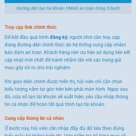
Hướng dẫn tạo tài khoản VMAX an toàn trong 3 bước
Truy cập link chính thức
Để bắt đầu quá trình
đăng ký
, người chơi cần truy cập
đúng đường dẫn chính thức do hệ thống cung cấp nhằm
bảo đảm an toàn. Khách hàng nên ưu tiên sử dụng liên kết
cập nhật mới nhất để tránh nhầm lẫn với các trang giả
mạo gây rủi ro cho trải nghiệm.
Khi giao diện chính được hiển thị, hội viên chỉ cần chọn
biểu tượng nằm tại góc trên bên phải màn hình. Ngay sau
đó, cửa sổ tạo tài khoản sẽ xuất hiện, yêu cầu nhập thông
tin cá nhân để hoàn tất quá trình tạo tài khoản.
Cung cấp thông tin cá nhân
Ở bước này, hội viên cần nhập đầy đủ dữ liệu theo đúng
biểu mẫu hệ thống hiển thị. Việc kiểm tra kỹ từng mục sẽ