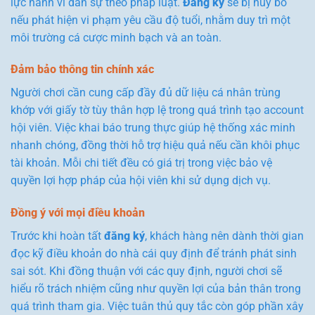
lực hành vi dân sự theo pháp luật.
Đăng ký
sẽ bị hủy bỏ
nếu phát hiện vi phạm yêu cầu độ tuổi, nhằm duy trì một
môi trường cá cược minh bạch và an toàn.
Đảm bảo thông tin chính xác
Người chơi cần cung cấp đầy đủ dữ liệu cá nhân trùng
khớp với giấy tờ tùy thân hợp lệ trong quá trình tạo account
hội viên. Việc khai báo trung thực giúp hệ thống xác minh
nhanh chóng, đồng thời hỗ trợ hiệu quả nếu cần khôi phục
tài khoản. Mỗi chi tiết đều có giá trị trong việc bảo vệ
quyền lợi hợp pháp của hội viên khi sử dụng dịch vụ.
Đồng ý với mọi điều khoản
Trước khi hoàn tất
đăng ký
, khách hàng nên dành thời gian
đọc kỹ điều khoản do nhà cái quy định để tránh phát sinh
sai sót. Khi đồng thuận với các quy định, người chơi sẽ
hiểu rõ trách nhiệm cũng như quyền lợi của bản thân trong
quá trình tham gia. Việc tuân thủ quy tắc còn góp phần xây