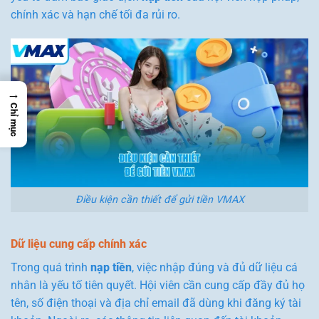
chính xác và hạn chế tối đa rủi ro.
→
Chỉ mục
Điều kiện cần thiết để gửi tiền VMAX
Dữ liệu cung cấp chính xác
Trong quá trình
nạp tiền
, việc nhập đúng và đủ dữ liệu cá
nhân là yếu tố tiên quyết. Hội viên cần cung cấp đầy đủ họ
tên, số điện thoại và địa chỉ email đã dùng khi đăng ký tài