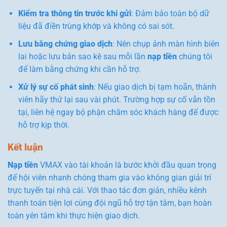
Kiểm tra thông tin trước khi gửi
: Đảm bảo toàn bộ dữ
liệu đã điền trùng khớp và không có sai sót.
Lưu bằng chứng giao dịch
: Nên chụp ảnh màn hình biên
lai hoặc lưu bản sao kê sau mỗi lần
nạp tiền
chúng tôi
để làm bằng chứng khi cần hỗ trợ.
Xử lý sự cố phát sinh
: Nếu giao dịch bị tạm hoãn, thành
viên hãy thử lại sau vài phút. Trường hợp sự cố vẫn tồn
tại, liên hệ ngay bộ phận chăm sóc khách hàng để được
hỗ trợ kịp thời.
Kết luận
Nạp tiền
VMAX vào tài khoản là bước khởi đầu quan trọng
để hội viên nhanh chóng tham gia vào không gian giải trí
trực tuyến tại nhà cái. Với thao tác đơn giản, nhiều kênh
thanh toán tiện lợi cùng đội ngũ hỗ trợ tận tâm, bạn hoàn
toàn yên tâm khi thực hiện giao dịch.