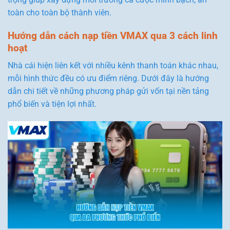
toàn cho toàn bộ thành viên.
Hướng dẫn cách nạp tiền VMAX qua 3 cách linh
hoạt
Nhà cái hiện liên kết với nhiều kênh thanh toán khác nhau,
mỗi hình thức đều có ưu điểm riêng. Dưới đây là hướng
dẫn chi tiết về những phương pháp gửi vốn tại nền tảng
phổ biến và tiện lợi nhất.