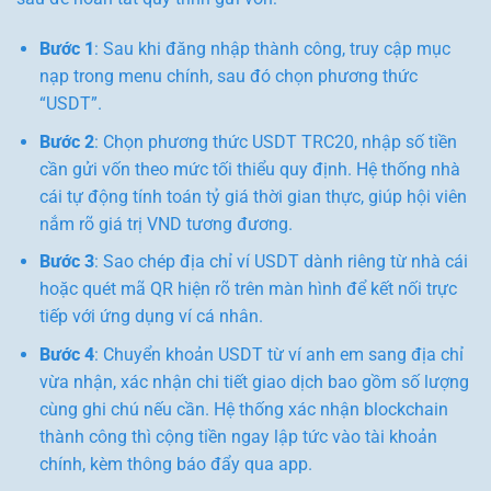
Bước 1
: Sau khi đăng nhập thành công, truy cập mục
nạp trong menu chính, sau đó chọn phương thức
“USDT”.
Bước 2
: Chọn phương thức USDT TRC20, nhập số tiền
cần gửi vốn theo mức tối thiểu quy định. Hệ thống nhà
cái tự động tính toán tỷ giá thời gian thực, giúp hội viên
nắm rõ giá trị VND tương đương.
Bước 3
: Sao chép địa chỉ ví USDT dành riêng từ nhà cái
hoặc quét mã QR hiện rõ trên màn hình để kết nối trực
tiếp với ứng dụng ví cá nhân.
Bước 4
: Chuyển khoản USDT từ ví anh em sang địa chỉ
vừa nhận, xác nhận chi tiết giao dịch bao gồm số lượng
cùng ghi chú nếu cần. Hệ thống xác nhận blockchain
thành công thì cộng tiền ngay lập tức vào tài khoản
chính, kèm thông báo đẩy qua app.