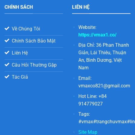
CHÍNH SÁCH
LIÊN HỆ
Website:
Về Chúng Tôi
https://vmax1.co/
Chính Sách Bảo Mật
Địa Chỉ: 36 Phan Thanh
Giản, Lái Thiêu, Thuận
Liên Hệ
An, Bình Dương, Việt
Câu Hỏi Thường Gặp
Nam
Tác Giả
Email:
vmaxco821@gmail.com
Hot Line: +84
914779027
Tags:
#vmax#trangchuvmax#li
Site Map