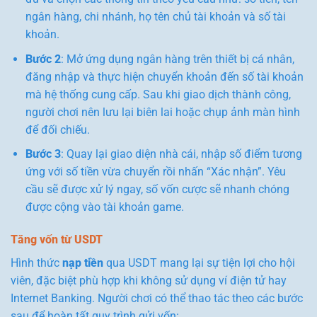
ngân hàng, chi nhánh, họ tên chủ tài khoản và số tài
khoản.
Bước 2
: Mở ứng dụng ngân hàng trên thiết bị cá nhân,
đăng nhập và thực hiện chuyển khoản đến số tài khoản
mà hệ thống cung cấp. Sau khi giao dịch thành công,
người chơi nên lưu lại biên lai hoặc chụp ảnh màn hình
để đối chiếu.
Bước 3
: Quay lại giao diện nhà cái, nhập số điểm tương
ứng với số tiền vừa chuyển rồi nhấn “Xác nhận”. Yêu
cầu sẽ được xử lý ngay, số vốn cược sẽ nhanh chóng
được cộng vào tài khoản game.
Tăng vốn từ USDT
Hình thức
nạp tiền
qua USDT mang lại sự tiện lợi cho hội
viên, đặc biệt phù hợp khi không sử dụng ví điện tử hay
Internet Banking. Người chơi có thể thao tác theo các bước
sau để hoàn tất quy trình gửi vốn: