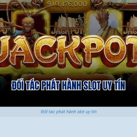
Đối tác phát hành slot uy tín