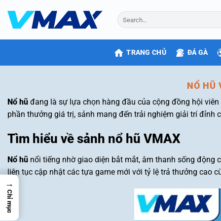
Bỏ
qua
nội
dung
TRANG CHỦ
ĐÁ GÀ
NỔ HŨ 
Nổ hũ
đang là sự lựa chọn hàng đầu của cộng đồng hội viên 
phần thưởng giá trị, sảnh mang đến trải nghiệm giải trí đỉnh
Tìm hiểu về sảnh nổ hũ VMAX
Nổ hũ
nổi tiếng nhờ giao diện bắt mắt, âm thanh sống động c
liên tục cập nhật các tựa game mới với tỷ lệ trả thưởng cao 
→
Chỉ mục