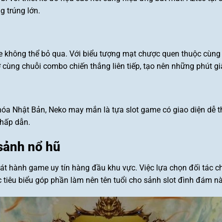
g trúng lớn.
không thể bỏ qua. Với biểu tượng mạt chược quen thuộc cùng lố
 cùng chuỗi combo chiến thắng liên tiếp, tạo nên những phút g
hóa Nhật Bản, Neko may mắn là tựa slot game có giao diện dễ
 hấp dẫn.
 sảnh nổ hũ
 hành game uy tín hàng đầu khu vực. Việc lựa chọn đối tác chiế
c tiêu biểu góp phần làm nên tên tuổi cho sảnh slot đình đám nà