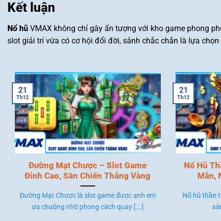
Kết luận
Nổ hũ
VMAX không chỉ gây ấn tượng với kho game phong phú,
slot giải trí vừa có cơ hội đổi đời, sảnh chắc chắn là lựa c
21
21
Th12
Th12
Đường Mạt Chược – Slot Game
Nổ Hũ Th
Đỉnh Cao, Săn Chiến Thắng Vàng
Mắn, 
Đường Mạt Chược là slot game được anh em
Nổ hũ thần t
ưa chuộng nhờ phong cách quay [...]
sản