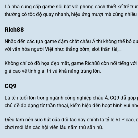
Là nhà cung cấp game nổi bật với phong cách thiết kế trẻ t
thường có tốc độ quay nhanh, hiệu ứng mượt mà cùng nhiều t
Rich88
Nhắc đến các tựa game đậm chất châu Á thì không thể bỏ qua
với văn hóa người Việt như: thằng bờm, slot thần tài,…
Không chỉ có đồ họa đẹp mắt, game Rich88 còn nổi tiếng với
giá cao về tính giải trí và khả năng trúng lớn.
CQ9
Là tên tuổi lớn trong ngành công nghiệp châu Á, CQ9 đã góp
chủ đề đa dạng từ thần thoại, kiếm hiệp đến hoạt hình vui nh
Điều làm nên sức hút của đối tác này chính là tỷ lệ RTP cao,
chơi mới lẫn các hội viên lâu năm thủ săn hũ.