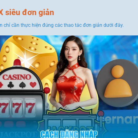
 siêu đơn giản
ên chỉ cần thực hiện đúng các thao tác đơn giản dưới đây.