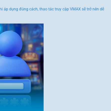
hi áp dụng đúng cách, thao tác truy cập VMAX sẽ trở nên dễ