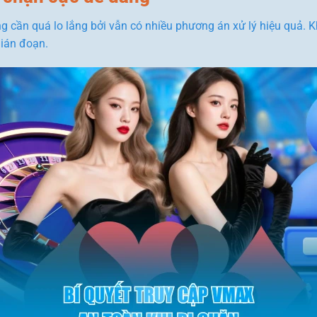
g cần quá lo lắng bởi vẫn có nhiều phương án xử lý hiệu quả. K
gián đoạn.