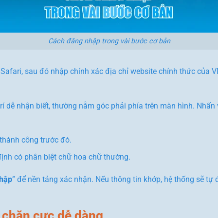
Cách đăng nhập trong vài bước cơ bản
 Safari, sau đó nhập chính xác địa chỉ website chính thức củ
rí dễ nhận biết, thường nằm góc phải phía trên màn hình. Nhấn v
 thành công trước đó.
 định có phân biệt chữ hoa chữ thường.
hập
” để nền tảng xác nhận. Nếu thông tin khớp, hệ thống sẽ t
 chặn cực dễ dàng