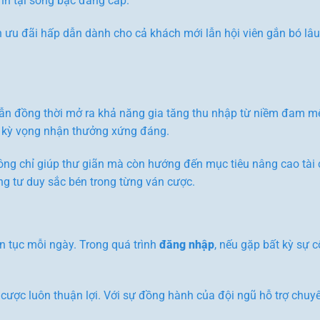
h tại sòng bạc đẳng cấp.
h ưu đãi hấp dẫn dành cho cả khách mới lẫn hội viên gắn bó lâu
p dẫn đồng thời mở ra khả năng gia tăng thu nhập từ niềm đam 
với kỳ vọng nhận thưởng xứng đáng.
hông chỉ giúp thư giãn mà còn hướng đến mục tiêu nâng cao tài c
ng tư duy sắc bén trong từng ván cược.
 tục mỗi ngày. Trong quá trình
đăng nhập
, nếu gặp bất kỳ sự c
 cược luôn thuận lợi. Với sự đồng hành của đội ngũ hỗ trợ chuy