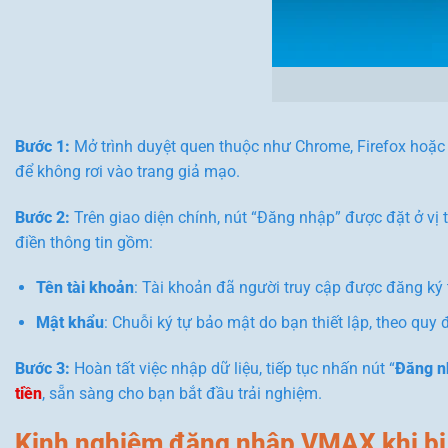
Bước 1:
Mở trình duyệt quen thuộc như Chrome, Firefox hoặc
để không rơi vào trang giả mạo.
Bước 2:
Trên giao diện chính, nút “Đăng nhập” được đặt ở vị t
điền thông tin gồm:
Tên tài khoản
: Tài khoản đã người truy cập được đăng ký
Mật khẩu
: Chuỗi ký tự bảo mật do bạn thiết lập, theo quy
Bước 3:
Hoàn tất việc nhập dữ liệu, tiếp tục nhấn nút “
Đăng n
tiền
, sẵn sàng cho bạn bắt đầu trải nghiệm.
Kinh nghiệm đăng nhập VMAX khi bị