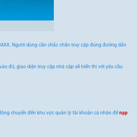
a VMAX. Người dùng cần chắc chắn truy cập đúng đường dẫn
ào đó, giao diện truy cập nhà cập sẽ hiển thị với yêu cầu
ự động chuyển đến khu vực quản lý tài khoản cá nhân để
nạp