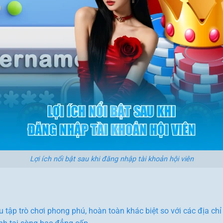
Lợi ích nổi bật sau khi đăng nhập tài khoản hội viên
u tập trò chơi phong phú, hoàn toàn khác biệt so với các địa c