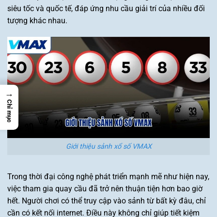
siêu tốc và quốc tế, đáp ứng nhu cầu giải trí của nhiều đối
tượng khác nhau.
→
Chỉ mục
Giới thiệu sảnh xổ số VMAX
Trong thời đại công nghệ phát triển mạnh mẽ như hiện nay,
việc tham gia quay cầu đã trở nên thuận tiện hơn bao giờ
hết. Người chơi có thể truy cập vào sảnh từ bất kỳ đâu, chỉ
cần có kết nối internet. Điều này không chỉ giúp tiết kiệm