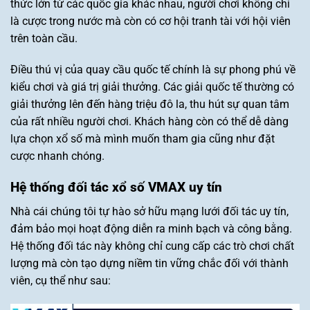
thức lớn từ các quốc gia khác nhau, người chơi không chỉ
là cược trong nước mà còn có cơ hội tranh tài với hội viên
trên toàn cầu.
Điều thú vị của quay cầu quốc tế chính là sự phong phú về
kiểu chơi và giá trị giải thưởng. Các giải quốc tế thường có
giải thưởng lên đến hàng triệu đô la, thu hút sự quan tâm
của rất nhiều người chơi. Khách hàng còn có thể dễ dàng
lựa chọn xổ số mà mình muốn tham gia cũng như đặt
cược nhanh chóng.
Hệ thống đối tác xổ số VMAX uy tín
Nhà cái chúng tôi tự hào sở hữu mạng lưới đối tác uy tín,
đảm bảo mọi hoạt động diễn ra minh bạch và công bằng.
Hệ thống đối tác này không chỉ cung cấp các trò chơi chất
lượng mà còn tạo dựng niềm tin vững chắc đối với thành
viên, cụ thể như sau: