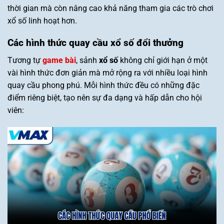
thời gian mà còn nâng cao khả năng tham gia các trò chơi
xổ số linh hoạt hơn.
Các hình thức quay cầu xổ số đổi thưởng
Tương tự
game bài
, sảnh
xổ số
không chỉ giới hạn ở một
vài hình thức đơn giản mà mở rộng ra với nhiều loại hình
quay cầu phong phú. Mỗi hình thức đều có những đặc
điểm riêng biệt, tạo nên sự đa dạng và hấp dẫn cho hội
viên: