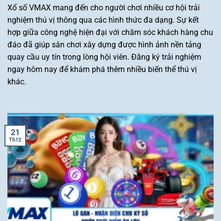
Xổ số VMAX mang đến cho người chơi nhiều cơ hội trải
nghiệm thú vị thông qua các hình thức đa dạng. Sự kết
hợp giữa công nghệ hiện đại với chăm sóc khách hàng chu
đáo đã giúp sân chơi xây dựng được hình ảnh nền tảng
quay cầu uy tín trong lòng hội viên. Đăng ký trải nghiệm
ngay hôm nay để khám phá thêm nhiều biến thể thú vị
khác.
21
Th12