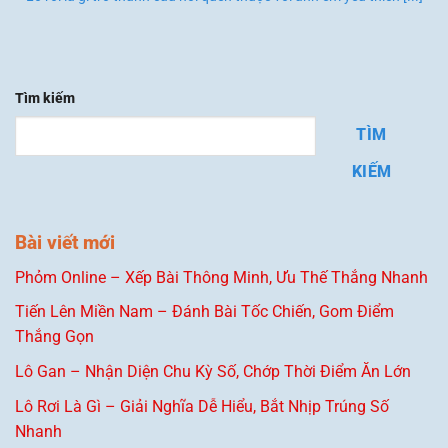
Tìm kiếm
TÌM
KIẾM
Bài viết mới
Phỏm Online – Xếp Bài Thông Minh, Ưu Thế Thắng Nhanh
Tiến Lên Miền Nam – Đánh Bài Tốc Chiến, Gom Điểm
Thắng Gọn
Lô Gan – Nhận Diện Chu Kỳ Số, Chớp Thời Điểm Ăn Lớn
Lô Rơi Là Gì – Giải Nghĩa Dễ Hiểu, Bắt Nhịp Trúng Số
Nhanh